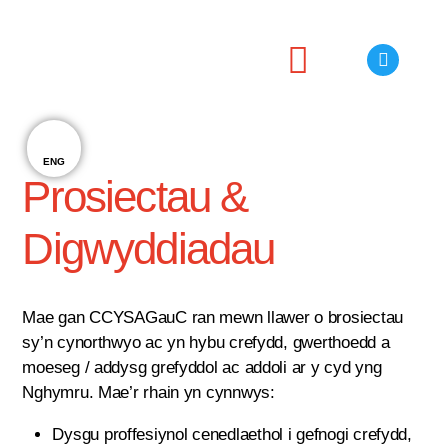
Prosiectau
Cyfarfodydd
Cyhoeddiadau
Newyddion
Cysylltu â ni
ENG
Prosiectau &
Digwyddiadau
Mae gan CCYSAGauC ran mewn llawer o brosiectau
sy’n cynorthwyo ac yn hybu crefydd, gwerthoedd a
moeseg / addysg grefyddol ac addoli ar y cyd yng
Nghymru. Mae’r rhain yn cynnwys:
Dysgu proffesiynol cenedlaethol i gefnogi crefydd,