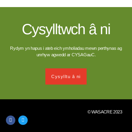
Cysylltwch â ni
Rydym yn hapus i ateb eich ymholiadau mewn perthynas ag
unrhyw agwedd ar CYSAGauC.
Cysylltu â ni
© WASACRE 2023