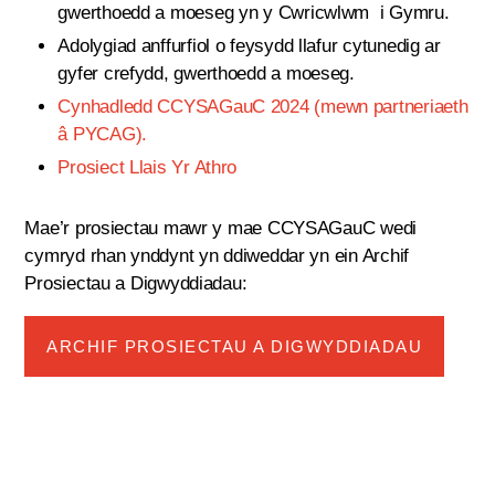
gwerthoedd a moeseg yn y Cwricwlwm i Gymru.
Adolygiad anffurfiol o feysydd llafur cytunedig ar
gyfer crefydd, gwerthoedd a moeseg.
Cynhadledd CCYSAGauC 2024
(mewn partneriaeth
â PYCAG).
Prosiect Llais Yr Athro
Mae’r prosiectau mawr y mae CCYSAGauC wedi
cymryd rhan ynddynt yn ddiweddar yn ein Archif
Prosiectau a Digwyddiadau:
ARCHIF PROSIECTAU A DIGWYDDIADAU